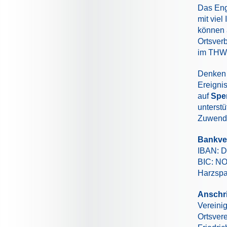
Das Eng
mit viel
können 
Ortsver
im THW 
Denken 
Ereigni
auf
Spe
unterstü
Zuwendu
Bankve
IBAN: D
BIC: N
Harzspa
Anschri
Vereini
Ortsvere