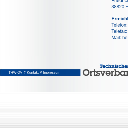
Friedric
38820 H
Erreich
Telefon
Telefax
Mail: he
THW-OV
//
Kontakt
//
Impressum