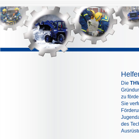
Helfe
Die
THW-
Gründun
zu förde
Sie ver
Förderu
Jugenda
des Tec
Ausrüst